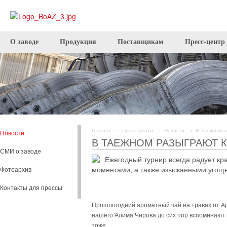
О заводе
Продукция
Поставщикам
Пресс-центр
→
→
→
Главная
Пресс-центр
Новости
В Таежном р
Новости
В ТАЕЖНОМ РАЗЫГРАЮТ К
СМИ о заводе
Ежегодный турнир всегда радует кр
моментами, а также изысканными угоще
Фотоархив
Контакты для прессы
Прошлогодний ароматный чай на травах от А
нашего Алима Чирова до сих пор вспоминают 
тоже...