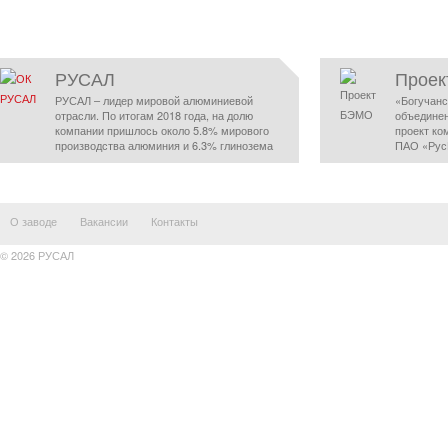
РУСАЛ
Прое
РУСАЛ – лидер мировой алюминиевой
«Богучанс
отрасли. По итогам 2018 года, на долю
объедине
компании пришлось около 5.8% мирового
проект ко
производства алюминия и 6.3% глинозема
ПАО «Рус
О заводе
Вакансии
Контакты
© 2026 РУСАЛ