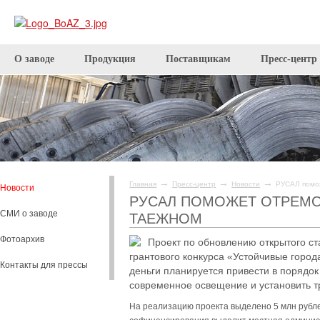
О заводе
Продукция
Поставщикам
Пресс-центр
→
→
→
Главная
Пресс-центр
Новости
РУСАЛ помо
Новости
РУСАЛ ПОМОЖЕТ ОТРЕМО
СМИ о заводе
ТАЕЖНОМ
Фотоархив
Проект по обновлению открытого ст
грантового конкурса «Устойчивые горо
Контакты для прессы
деньги планируется привести в порядок
современное освещение и установить т
На реализацию проекта выделено 5 млн рубл