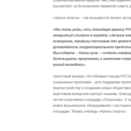
софинансирования выделит местная админист
рассмотрят на Богучанском окружном совете 
«Арена спорта» - так называется проект, кото
«Мы очень рады, что, благодаря гранту 
открытый стадион в порядок: сделаем но
освещение, трибуны поставим для зрителей
руководитель территориального предста
Муссобиров. – Наша цель – создать комфо
болельщиков, привлекать к занятиям спор
нашей молодёжи».
Грантовый конкурс «Устойчивые города РУСА
социальных программ» - для поддержки проек
благоустройству и созданию новых общественн
грантовым конкурсом хорошо знакомы. Благо
летом спортивную площадку «Галактика». А ч
новое музыкальное оборудование с нестацио
площадки. Теперь очередь «Арены спорта».